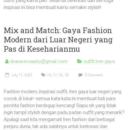
outfit yang kamu pilih. Selamat berkreasi dan semoga
inspirasi ini bisa membuat kamu semakin stylish!
Mix and Match: Gaya Fashion
Modern dari Luar Negeri yang
Pas di Keseharianmu
xbaravecaasky@gmail.com
outfit tren gaya
July 11, 2025
16
,
17
,
18
,
19
0 Comment
Fashion modern, inspirasi outfit, tren gaya luar negeri yang
cocok di lokal—semua kata-kata ini membuat hati para
pecinta fashion berdegup kencang! Siapa sih yang tidak
ingin tampil stylish dengan padu padan outfit yang menarik?
Apalagi saat kita mengamati tren fashion dari berbagai
penjuru dunia, tak ada salahnya untuk berkreasi dan