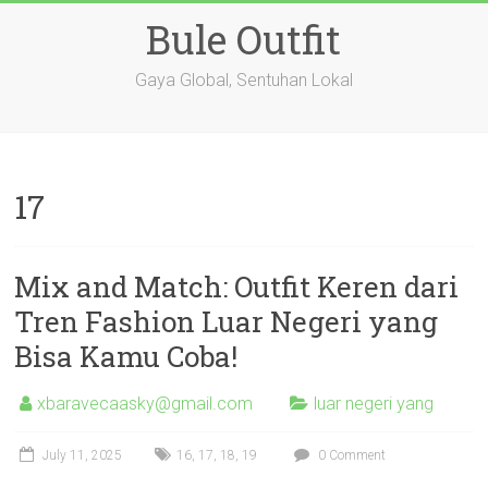
Skip
Bule Outfit
to
content
Gaya Global, Sentuhan Lokal
17
Mix and Match: Outfit Keren dari
Tren Fashion Luar Negeri yang
Bisa Kamu Coba!
xbaravecaasky@gmail.com
luar negeri yang
July 11, 2025
16
,
17
,
18
,
19
0 Comment