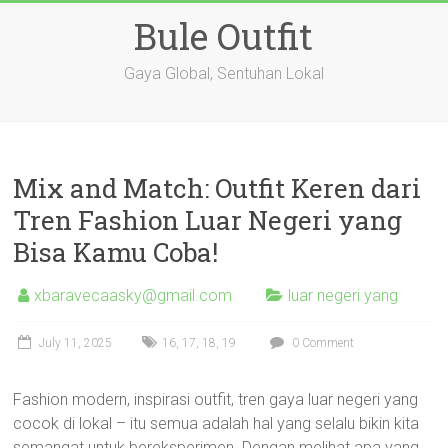
Skip
Bule Outfit
to
content
Gaya Global, Sentuhan Lokal
Mix and Match: Outfit Keren dari
Tren Fashion Luar Negeri yang
Bisa Kamu Coba!
xbaravecaasky@gmail.com
luar negeri yang
July 11, 2025
16
,
17
,
18
,
19
0 Comment
Fashion modern, inspirasi outfit, tren gaya luar negeri yang
cocok di lokal – itu semua adalah hal yang selalu bikin kita
semangat untuk bereksperimen. Dengan melihat apa yang