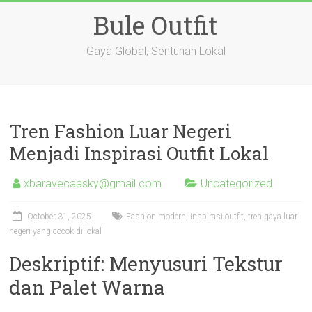
Skip
Bule Outfit
to
content
Gaya Global, Sentuhan Lokal
Tren Fashion Luar Negeri
Menjadi Inspirasi Outfit Lokal
xbaravecaasky@gmail.com
Uncategorized
October 31, 2025
Fashion modern, inspirasi outfit, tren gaya luar
negeri yang cocok di lokal
Deskriptif: Menyusuri Tekstur
dan Palet Warna