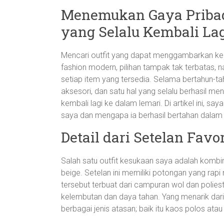
Menemukan Gaya Pribadi
yang Selalu Kembali La
Mencari outfit yang dapat menggambarkan kep
fashion modern, pilihan tampak tak terbatas,
setiap item yang tersedia. Selama bertahun-
aksesori, dan satu hal yang selalu berhasil men
kembali lagi ke dalam lemari. Di artikel ini, s
saya dan mengapa ia berhasil bertahan dalam 
Detail dari Setelan Favor
Salah satu outfit kesukaan saya adalah kombi
beige. Setelan ini memiliki potongan yang rap
tersebut terbuat dari campuran wol dan polies
kelembutan dan daya tahan. Yang menarik dar
berbagai jenis atasan; baik itu kaos polos ata