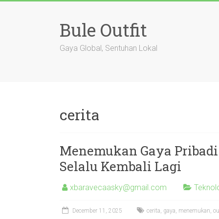
Skip
to
Bule Outfit
content
Gaya Global, Sentuhan Lokal
cerita
Menemukan Gaya Pribadi: 
Selalu Kembali Lagi
xbaravecaasky@gmail.com
Teknol
December 11, 2025
cerita
,
gaya
,
menemukan
,
ou