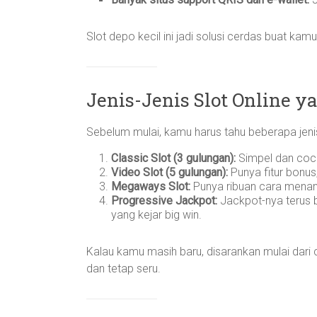
Slot depo kecil ini jadi solusi cerdas buat ka
Jenis-Jenis Slot Online 
Sebelum mulai, kamu harus tahu beberapa jenis
Classic Slot (3 gulungan):
Simpel dan coco
Video Slot (5 gulungan):
Punya fitur bonus,
Megaways Slot:
Punya ribuan cara menang
Progressive Jackpot:
Jackpot-nya terus 
yang kejar big win.
Kalau kamu masih baru, disarankan mulai dari 
dan tetap seru.