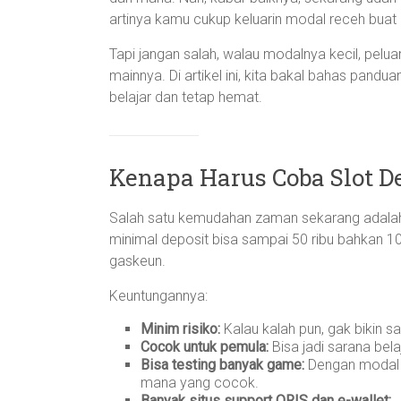
artinya kamu cukup keluarin modal receh buat m
Tapi jangan salah, walau modalnya kecil, pelu
mainnya. Di artikel ini, kita bakal bahas pand
belajar dan tetap hemat.
Kenapa Harus Coba Slot D
Salah satu kemudahan zaman sekarang adalah b
minimal deposit bisa sampai 50 ribu bahkan 10
gaskeun.
Keuntungannya:
Minim risiko:
Kalau kalah pun, gak bikin sak
Cocok untuk pemula:
Bisa jadi sarana bela
Bisa testing banyak game:
Dengan modal 
mana yang cocok.
Banyak situs support QRIS dan e-wallet:
J