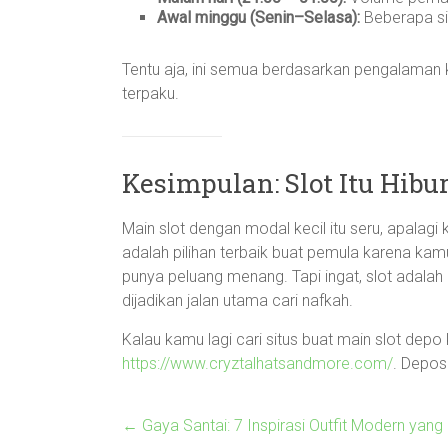
Awal minggu (Senin–Selasa):
Beberapa si
Tentu aja, ini semua berdasarkan pengalaman k
terpaku.
Kesimpulan: Slot Itu Hib
Main slot dengan modal kecil itu seru, apalag
adalah pilihan terbaik buat pemula karena kamu
punya peluang menang. Tapi ingat, slot adalah 
dijadikan jalan utama cari nafkah.
Kalau kamu lagi cari situs buat main slot depo 
https://www.cryztalhatsandmore.com/
. Depos
←
Gaya Santai: 7 Inspirasi Outfit Modern yan