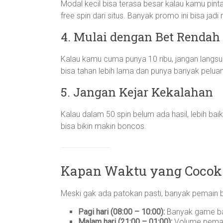
Modal kecil bisa terasa besar kalau kamu pi
free spin dari situs. Banyak promo ini bisa ja
4. Mulai dengan Bet Rendah
Kalau kamu cuma punya 10 ribu, jangan langsun
bisa tahan lebih lama dan punya banyak pelu
5. Jangan Kejar Kekalahan
Kalau dalam 50 spin belum ada hasil, lebih bai
bisa bikin makin boncos.
Kapan Waktu yang Cocok
Meski gak ada patokan pasti, banyak pemain 
Pagi hari (08:00 – 10:00):
Banyak game bar
Malam hari (21:00 – 01:00):
Volume pemain