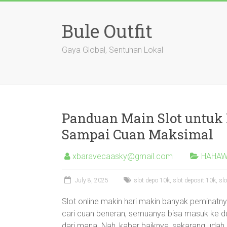
Skip
to
Bule Outfit
content
Gaya Global, Sentuhan Lokal
Panduan Main Slot untuk 
Sampai Cuan Maksimal
xbaravecaasky@gmail.com
HAHAW
July 8, 2025
slot depo 10k
,
slot deposit 10k
,
sl
Slot online makin hari makin banyak peminatny
cari cuan beneran, semuanya bisa masuk ke dun
dari mana. Nah, kabar baiknya, sekarang udah