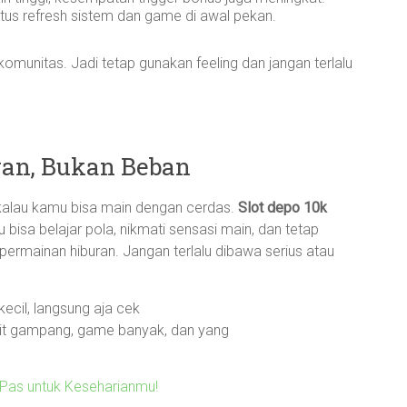
tus refresh sistem dan game di awal pekan.
omunitas. Jadi tetap gunakan feeling dan jangan terlalu
uran, Bukan Beban
i kalau kamu bisa main dengan cerdas.
Slot depo 10k
 bisa belajar pola, nikmati sensasi main, dan tetap
permainan hiburan. Jangan terlalu dibawa serius atau
kecil, langsung aja cek
it gampang, game banyak, dan yang
g Pas untuk Keseharianmu!