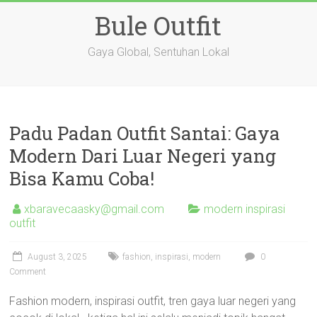
Skip
Bule Outfit
to
content
Gaya Global, Sentuhan Lokal
Padu Padan Outfit Santai: Gaya
Modern Dari Luar Negeri yang
Bisa Kamu Coba!
xbaravecaasky@gmail.com
modern inspirasi
outfit
August 3, 2025
fashion
,
inspirasi
,
modern
0
Comment
Fashion modern, inspirasi outfit, tren gaya luar negeri yang