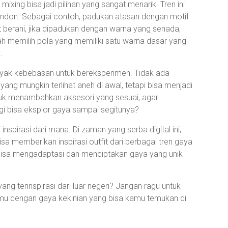
xing bisa jadi pilihan yang sangat menarik. Tren ini
au London. Sebagai contoh, padukan atasan dengan motif
at berani, jika dipadukan dengan warna yang senada,
h memilih pola yang memiliki satu warna dasar yang
.
nyak kebebasan untuk bereksperimen. Tidak ada
ng mungkin terlihat aneh di awal, tetapi bisa menjadi
untuk menambahkan aksesori yang sesuai, agar
i bisa eksplor gaya sampai segitunya?
nspirasi dari mana. Di zaman yang serba digital ini,
sa memberikan inspirasi outfit dari berbagai tren gaya
ta bisa mengadaptasi dan menciptakan gaya yang unik
yang terinspirasi dari luar negeri? Jangan ragu untuk
u dengan gaya kekinian yang bisa kamu temukan di