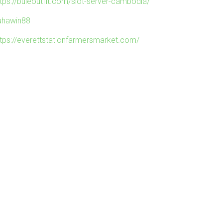
ttps://buleoutfit.com/slot-server-cambodia/
ahawin88
ttps://everettstationfarmersmarket.com/