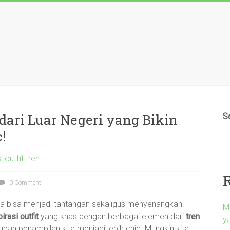
dari Luar Negeri yang Bikin
S
!
i outfit tren
0 Comment
 bisa menjadi tantangan sekaligus menyenangkan.
M
irasi outfit
yang khas dengan berbagai elemen dari
tren
y
bah penampilan kita menjadi lebih chic. Mungkin kita