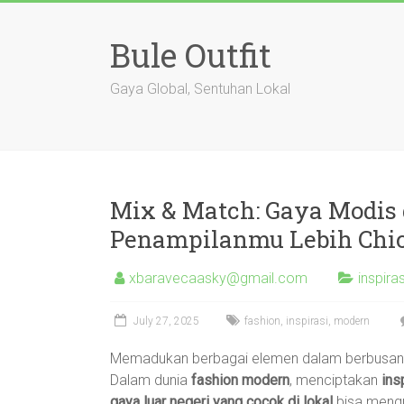
Skip
to
Bule Outfit
content
Gaya Global, Sentuhan Lokal
Mix & Match: Gaya Modis 
Penampilanmu Lebih Chic
xbaravecaasky@gmail.com
inspiras
July 27, 2025
fashion
,
inspirasi
,
modern
Memadukan berbagai elemen dalam berbusana
Dalam dunia
fashion modern
, menciptakan
insp
gaya luar negeri yang cocok di lokal
bisa mengu