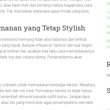
S
kyo, atau New York dan bertanya-tanya bagaimana cara
ta. Yuk, kita bahas beberapa gaya modis yang bisa
C
Te
manan yang Tetap Stylish
G
d
oversized memang tidak ada habisnya dan terlihat
St
ang tepat. Banyak influencer fashion dari luar negeri
d
at terlihat chic asalkan kita tahu cara memadukannya.
tank top dan celana skinny. Penampilanmu akan
N
h, cobalah untuk memadukan berbagai tekstur. Misalnya,
 knit dan rok midi. Permainan tekstur ini tidak hanya
 menambah dimensi kepada outfit kamu. Jangan lupa
ar atau tas yang mencolok agar penampilanmu semakin