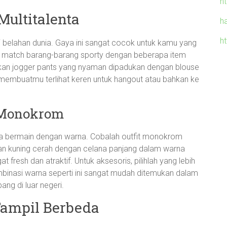
h
Multitalenta
h
h
 belahan dunia. Gaya ini sangat cocok untuk kamu yang
and match barang-barang sporty dengan beberapa item
nakan jogger pants yang nyaman dipadukan dengan blouse
a membuatmu terlihat keren untuk hangout atau bahkan ke
 Monokrom
nya bermain dengan warna. Cobalah outfit monokrom
an kuning cerah dengan celana panjang dalam warna
fresh dan atraktif. Untuk aksesoris, pilihlah yang lebih
mbinasi warna seperti ini sangat mudah ditemukan dalam
g di luar negeri.
Tampil Berbeda