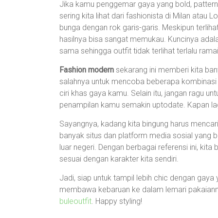
Jika kamu penggemar gaya yang bold, pattern mi
sering kita lihat dari fashionista di Milan at
bunga dengan rok garis-garis. Meskipun terlih
hasilnya bisa sangat memukau. Kuncinya adala
sama sehingga outfit tidak terlihat terlalu ramai
Fashion modern
sekarang ini memberi kita ba
salahnya untuk mencoba beberapa kombinasi ya
ciri khas gaya kamu. Selain itu, jangan ragu 
penampilan kamu semakin uptodate. Kapan lag
Sayangnya, kadang kita bingung harus mencari i
banyak situs dan platform media sosial yang bi
luar negeri. Dengan berbagai referensi ini, ki
sesuai dengan karakter kita sendiri.
Jadi, siap untuk tampil lebih chic dengan gaya 
membawa kebaruan ke dalam lemari pakaianm
buleoutfit
. Happy styling!