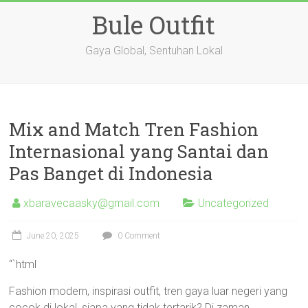
Skip
Bule Outfit
to
content
Gaya Global, Sentuhan Lokal
Mix and Match Tren Fashion
Internasional yang Santai dan
Pas Banget di Indonesia
xbaravecaasky@gmail.com
Uncategorized
June 20, 2025
0 Comment
“`html
Fashion modern, inspirasi outfit, tren gaya luar negeri yang
cocok di lokal, siapa yang tidak tertarik? Di zaman