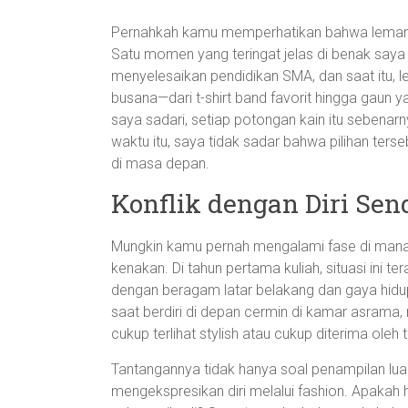
Pernahkah kamu memperhatikan bahwa lemari 
Satu momen yang teringat jelas di benak saya
menyelesaikan pendidikan SMA, dan saat itu, l
busana—dari t-shirt band favorit hingga gaun y
saya sadari, setiap potongan kain itu sebenar
waktu itu, saya tidak sadar bahwa pilihan ter
di masa depan.
Konflik dengan Diri Send
Mungkin kamu pernah mengalami fase di mana 
kenakan. Di tahun pertama kuliah, situasi ini t
dengan beragam latar belakang dan gaya hidu
saat berdiri di depan cermin di kamar asrama
cukup terlihat stylish atau cukup diterima ole
Tantangannya tidak hanya soal penampilan lua
mengekspresikan diri melalui fashion. Apakah ha