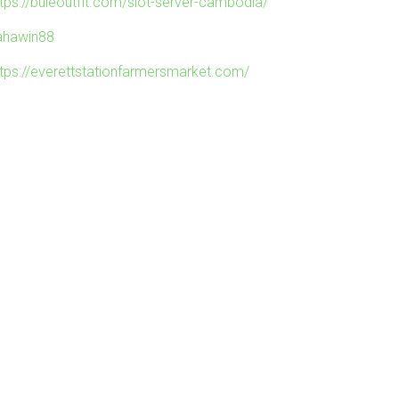
ttps://buleoutfit.com/slot-server-cambodia/
ahawin88
ttps://everettstationfarmersmarket.com/