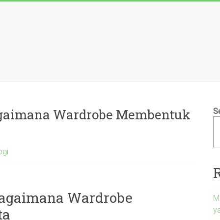
Bagaimana Wardrobe Membentuk
S
ogi
 Bagaimana Wardrobe
M
y
ta