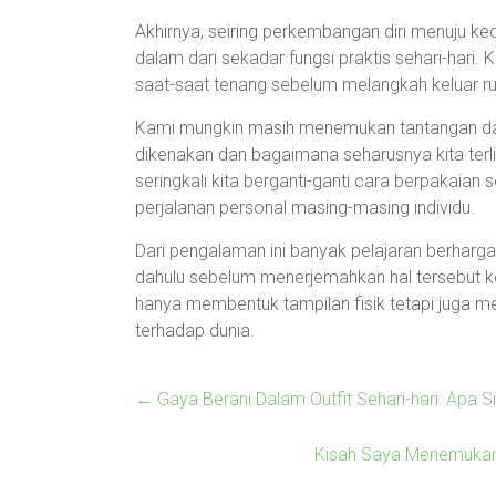
Akhirnya, seiring perkembangan diri menuju ke
dalam dari sekadar fungsi praktis sehari-hari. K
saat-saat tenang sebelum melangkah keluar ru
Kami mungkin masih menemukan tantangan dan
dikenakan dan bagaimana seharusnya kita terli
seringkali kita berganti-ganti cara berpakaian 
perjalanan personal masing-masing individu.
Dari pengalaman ini banyak pelajaran berharga b
dahulu sebelum menerjemahkan hal tersebut ke d
hanya membentuk tampilan fisik tetapi juga me
terhadap dunia.
←
Gaya Berani Dalam Outfit Sehari-hari: Apa Si
Kisah Saya Menemukan 