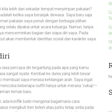
S
kita lebih dari sekadar tempat menyimpan pakaian?
C
 adalah ketika saya beranjak dewasa. Saya baru saja
Te
emari pakaian saya penuh dengan berbagai pilihan
ang selalu dipakai untuk acara keluarga. Namun, tanpa
G
nya mencerminkan bagian dari siapa diri saya. Pada
d
sebut akan membentuk identitas sosial dan karakter saya
St
d
iri
rasa percaya diri tergantung pada apa yang kamu
erasa sangat nyata. Kembali ke dunia yang lebih besar
N
p membuat saya merasa kehilangan arah. Saya ingat
, mencoba beberapa outfit hanya untuk merasa ‘cukup’—
h teman-teman baru.
r; ada konflik batin mengenai bagaimana cara
rus mengikuti tren terkini atau justru tetap setia pada