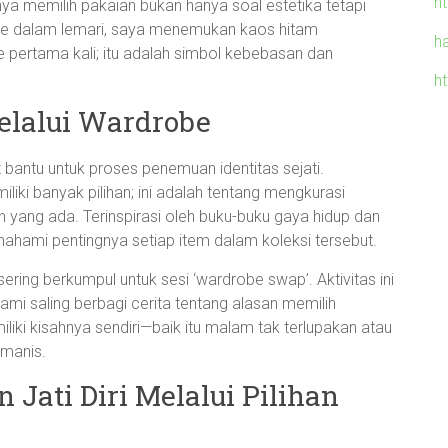
h
ya memilih pakaian bukan hanya soal estetika tetapi
 ke dalam lemari, saya menemukan kaos hitam
h
e pertama kali; itu adalah simbol kebebasan dan
h
elalui Wardrobe
t bantu untuk proses penemuan identitas sejati.
ki banyak pilihan; ini adalah tentang mengkurasi
 yang ada. Terinspirasi oleh buku-buku gaya hidup dan
ahami pentingnya setiap item dalam koleksi tersebut.
ing berkumpul untuk sesi ‘wardrobe swap’. Aktivitas ini
mi saling berbagi cerita tentang alasan memilih
liki kisahnya sendiri—baik itu malam tak terlupakan atau
manis.
ati Diri Melalui Pilihan