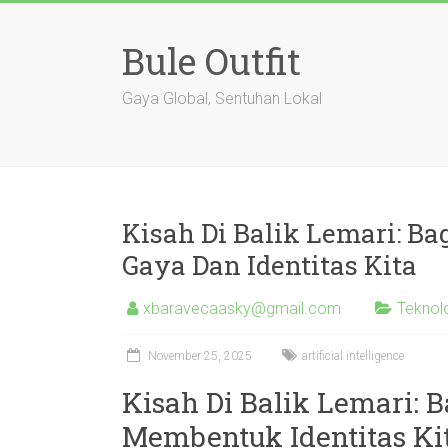
Skip
to
Bule Outfit
content
Gaya Global, Sentuhan Lokal
Kisah Di Balik Lemari: 
Gaya Dan Identitas Kita
xbaravecaasky@gmail.com
Teknol
November 25, 2025
artificial intelligence
Kisah Di Balik Lemari:
Membentuk Identitas Ki