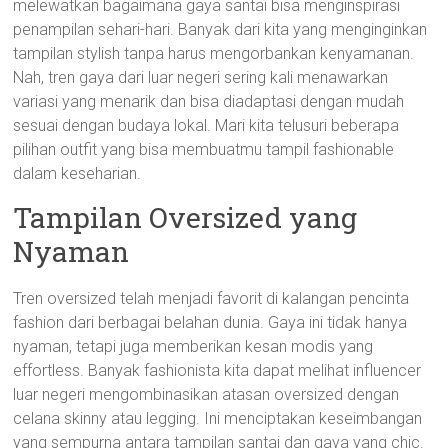
melewatkan bagaimana gaya santai bisa menginspirasi
penampilan sehari-hari. Banyak dari kita yang menginginkan
tampilan stylish tanpa harus mengorbankan kenyamanan.
Nah, tren gaya dari luar negeri sering kali menawarkan
variasi yang menarik dan bisa diadaptasi dengan mudah
sesuai dengan budaya lokal. Mari kita telusuri beberapa
pilihan outfit yang bisa membuatmu tampil fashionable
dalam keseharian.
Tampilan Oversized yang
Nyaman
Tren oversized telah menjadi favorit di kalangan pencinta
fashion dari berbagai belahan dunia. Gaya ini tidak hanya
nyaman, tetapi juga memberikan kesan modis yang
effortless. Banyak fashionista kita dapat melihat influencer
luar negeri mengombinasikan atasan oversized dengan
celana skinny atau legging. Ini menciptakan keseimbangan
yang sempurna antara tampilan santai dan gaya yang chic.