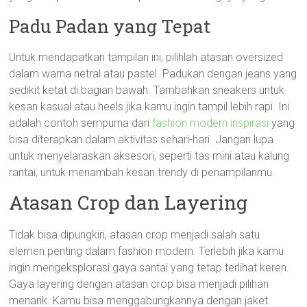
Padu Padan yang Tepat
Untuk mendapatkan tampilan ini, pilihlah atasan oversized
dalam warna netral atau pastel. Padukan dengan jeans yang
sedikit ketat di bagian bawah. Tambahkan sneakers untuk
kesan kasual atau heels jika kamu ingin tampil lebih rapi. Ini
adalah contoh sempurna dari
fashion modern inspirasi
yang
bisa diterapkan dalam aktivitas sehari-hari. Jangan lupa
untuk menyelaraskan aksesori, seperti tas mini atau kalung
rantai, untuk menambah kesan trendy di penampilanmu.
Atasan Crop dan Layering
Tidak bisa dipungkiri, atasan crop menjadi salah satu
elemen penting dalam fashion modern. Terlebih jika kamu
ingin mengeksplorasi gaya santai yang tetap terlihat keren.
Gaya layering dengan atasan crop bisa menjadi pilihan
menarik. Kamu bisa menggabungkannya dengan jaket