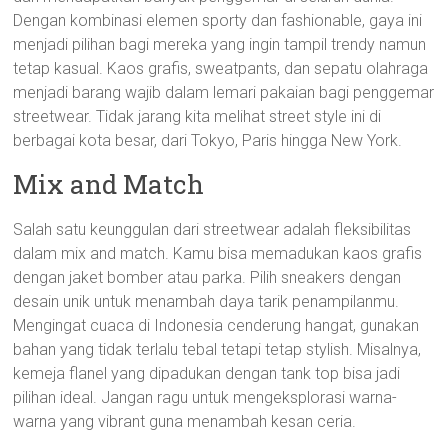
Dengan kombinasi elemen sporty dan fashionable, gaya ini
menjadi pilihan bagi mereka yang ingin tampil trendy namun
tetap kasual. Kaos grafis, sweatpants, dan sepatu olahraga
menjadi barang wajib dalam lemari pakaian bagi penggemar
streetwear. Tidak jarang kita melihat street style ini di
berbagai kota besar, dari Tokyo, Paris hingga New York.
Mix and Match
Salah satu keunggulan dari streetwear adalah fleksibilitas
dalam mix and match. Kamu bisa memadukan kaos grafis
dengan jaket bomber atau parka. Pilih sneakers dengan
desain unik untuk menambah daya tarik penampilanmu.
Mengingat cuaca di Indonesia cenderung hangat, gunakan
bahan yang tidak terlalu tebal tetapi tetap stylish. Misalnya,
kemeja flanel yang dipadukan dengan tank top bisa jadi
pilihan ideal. Jangan ragu untuk mengeksplorasi warna-
warna yang vibrant guna menambah kesan ceria.