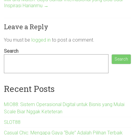
Inspirasi Harianmu
→
Leave a Reply
You must be
logged in
to post a comment.
Search
Search
Recent Posts
MIO88: Sistem Operasional Digital untuk Bisnis yang Mulai
Scale Biar Nggak Keteteran
SLOT88
Casual Chic: Mengapa Gaya “Bule” Adalah Pilihan Terbaik