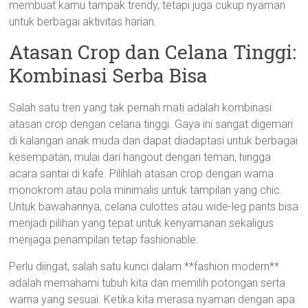
membuat kamu tampak trendy, tetapi juga cukup nyaman
untuk berbagai aktivitas harian.
Atasan Crop dan Celana Tinggi:
Kombinasi Serba Bisa
Salah satu tren yang tak pernah mati adalah kombinasi
atasan crop dengan celana tinggi. Gaya ini sangat digemari
di kalangan anak muda dan dapat diadaptasi untuk berbagai
kesempatan, mulai dari hangout dengan teman, hingga
acara santai di kafe. Pilihlah atasan crop dengan warna
monokrom atau pola minimalis untuk tampilan yang chic.
Untuk bawahannya, celana culottes atau wide-leg pants bisa
menjadi pilihan yang tepat untuk kenyamanan sekaligus
menjaga penampilan tetap fashionable.
Perlu diingat, salah satu kunci dalam **fashion modern**
adalah memahami tubuh kita dan memilih potongan serta
warna yang sesuai. Ketika kita merasa nyaman dengan apa