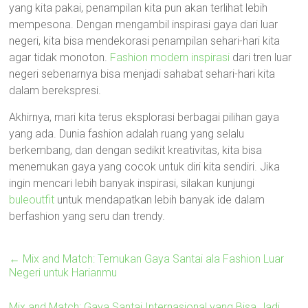
yang kita pakai, penampilan kita pun akan terlihat lebih
mempesona. Dengan mengambil inspirasi gaya dari luar
negeri, kita bisa mendekorasi penampilan sehari-hari kita
agar tidak monoton.
Fashion modern inspirasi
dari tren luar
negeri sebenarnya bisa menjadi sahabat sehari-hari kita
dalam berekspresi.
Akhirnya, mari kita terus eksplorasi berbagai pilihan gaya
yang ada. Dunia fashion adalah ruang yang selalu
berkembang, dan dengan sedikit kreativitas, kita bisa
menemukan gaya yang cocok untuk diri kita sendiri. Jika
ingin mencari lebih banyak inspirasi, silakan kunjungi
buleoutfit
untuk mendapatkan lebih banyak ide dalam
berfashion yang seru dan trendy.
←
Mix and Match: Temukan Gaya Santai ala Fashion Luar
Negeri untuk Harianmu
Mix and Match: Gaya Santai Internasional yang Bisa Jadi