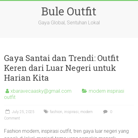
Skip
Bule Outfit
to
content
Gaya Global, Sentuhan Lokal
Gaya Santai dan Trendi: Outfit
Keren dari Luar Negeri untuk
Harian Kita
xbaravecaasky@gmail.com
modern inspirasi
outfit
July 25, 2025
fashion
,
inspirasi
,
modern
0
Comment
Fashion modern, inspirasi outfit, tren gaya luar negeri yang