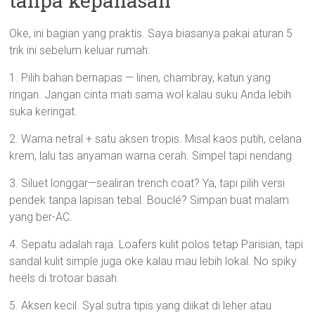
tanpa kepanasan
Oke, ini bagian yang praktis. Saya biasanya pakai aturan 5
trik ini sebelum keluar rumah:
1. Pilih bahan bernapas — linen, chambray, katun yang
ringan. Jangan cinta mati sama wol kalau suku Anda lebih
suka keringat.
2. Warna netral + satu aksen tropis. Misal kaos putih, celana
krem, lalu tas anyaman warna cerah. Simpel tapi nendang.
3. Siluet longgar—sealiran trench coat? Ya, tapi pilih versi
pendek tanpa lapisan tebal. Bouclé? Simpan buat malam
yang ber-AC.
4. Sepatu adalah raja. Loafers kulit polos tetap Parisian, tapi
sandal kulit simple juga oke kalau mau lebih lokal. No spiky
heels di trotoar basah.
5. Aksen kecil. Syal sutra tipis yang diikat di leher atau