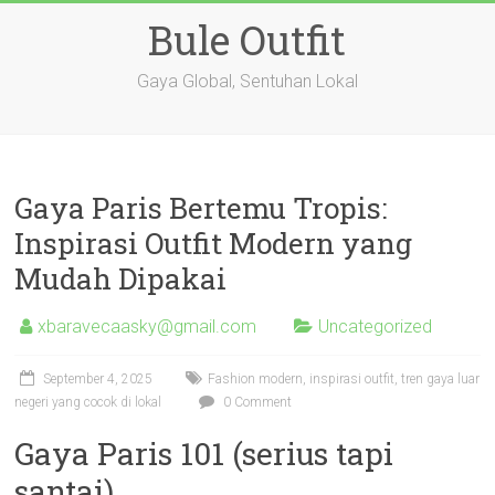
Skip
Bule Outfit
to
content
Gaya Global, Sentuhan Lokal
Gaya Paris Bertemu Tropis:
Inspirasi Outfit Modern yang
Mudah Dipakai
xbaravecaasky@gmail.com
Uncategorized
September 4, 2025
Fashion modern, inspirasi outfit, tren gaya luar
negeri yang cocok di lokal
0 Comment
Gaya Paris 101 (serius tapi
santai)