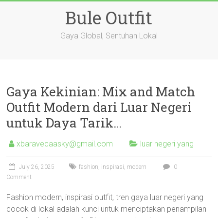
Skip
Bule Outfit
to
content
Gaya Global, Sentuhan Lokal
Gaya Kekinian: Mix and Match
Outfit Modern dari Luar Negeri
untuk Daya Tarik…
xbaravecaasky@gmail.com
luar negeri yang
July 26, 2025
fashion
,
inspirasi
,
modern
0
Comment
Fashion modern, inspirasi outfit, tren gaya luar negeri yang
cocok di lokal adalah kunci untuk menciptakan penampilan