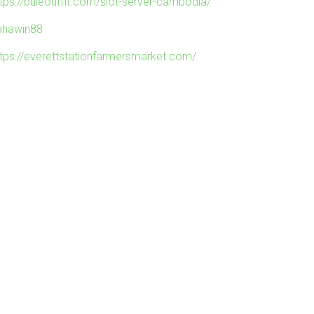
ttps://buleoutfit.com/slot-server-cambodia/
ahawin88
ttps://everettstationfarmersmarket.com/