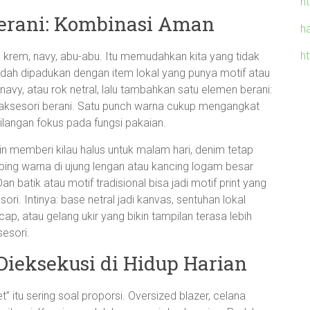
h
erani: Kombinasi Aman
h
h
ih, krem, navy, abu-abu. Itu memudahkan kita yang tidak
udah dipadukan dengan item lokal yang punya motif atau
navy, atau rok netral, lalu tambahkan satu elemen berani:
u aksesori berani. Satu punch warna cukup mengangkat
hilangan fokus pada fungsi pakaian.
tin memberi kilau halus untuk malam hari, denim tetap
iping warna di ujung lengan atau kancing logam besar
 batik atau motif tradisional bisa jadi motif print yang
ri. Intinya: base netral jadi kanvas, sentuhan lokal
ap, atau gelang ukir yang bikin tampilan terasa lebih
sesori.
ieksekusi di Hidup Harian
” itu sering soal proporsi. Oversized blazer, celana