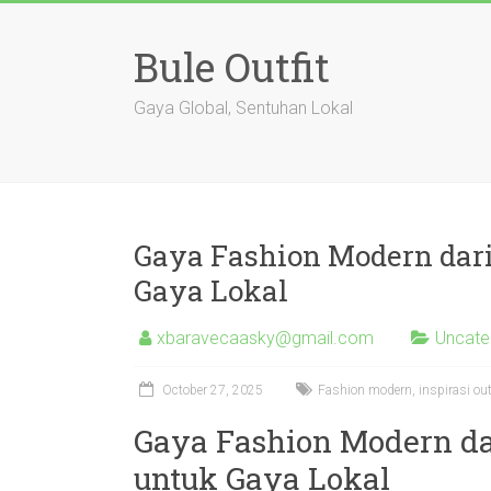
Skip
to
Bule Outfit
content
Gaya Global, Sentuhan Lokal
Gaya Fashion Modern dari
Gaya Lokal
xbaravecaasky@gmail.com
Uncate
October 27, 2025
Fashion modern, inspirasi outfi
Gaya Fashion Modern da
untuk Gaya Lokal