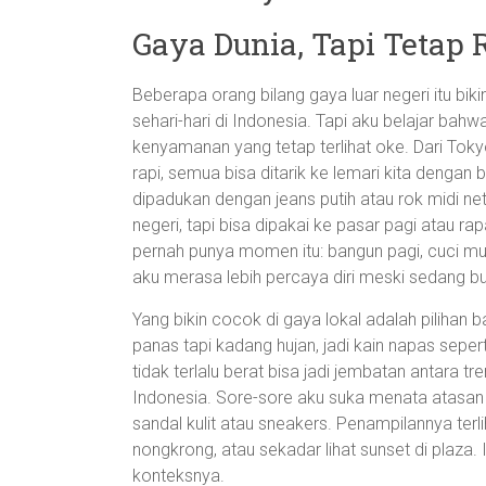
Gaya Dunia, Tapi Tetap 
Beberapa orang bilang gaya luar negeri itu bikin
sehari-hari di Indonesia. Tapi aku belajar bahw
kenyamanan yang tetap terlihat oke. Dari Toky
rapi, semua bisa ditarik ke lemari kita denga
dipadukan dengan jeans putih atau rok midi ne
negeri, tapi bisa dipakai ke pasar pagi atau rap
pernah punya momen itu: bangun pagi, cuci muk
aku merasa lebih percaya diri meski sedang bu
Yang bikin cocok di gaya lokal adalah pilihan 
panas tapi kadang hujan, jadi kain napas seper
tidak terlalu berat bisa jadi jembatan antara 
Indonesia. Sore-sore aku suka menata atasan 
sandal kulit atau sneakers. Penampilannya terlih
nongkrong, atau sekadar lihat sunset di plaza. I
konteksnya.