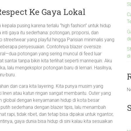
S
Respect Ke Gaya Lokal
C
Te
 kepala pusing karena terlalu “high fashion” untuk hidup
G
a inti gaya itu sederhana: potongan, proporsi, dan
d
o streetwear yang playful hingga Parisian minimalis yang
n beberapa penyesuaian. Contohnya blazer oversize
St
tral—dua potongan yang sering muncul di feed luar
d
at santai tanpa bikin kita terlihat seperti mannequin. Aku
a, lalu mengeksplor potongan baru di lemari. Hasilnya,
ru-buru.
bahan dan cara kita layering. Kita punya musim yang
N
ti linen atau katun ringan sangat membantu. Outer yang
tren global dengan kenyamanan hidup di kota besar
putih sederhana dengan blazer tipis, lalu menambah
at rapi, tidak ribet, dan tetap bisa dipakai untuk ngantor,
ntinya, gaya dunia bisa hidup di sini kalau kita sesuaikan