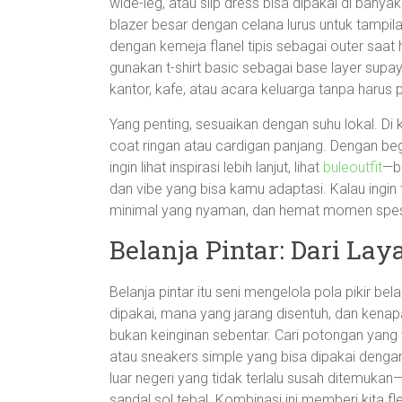
wide-leg, atau slip dress bisa dipakai di banya
blazer besar dengan celana lurus untuk tampila
dengan kemeja flanel tipis sebagai outer saat
gunakan t-shirt basic sebagai base layer supaya 
kantor, kafe, atau acara keluarga tanpa harus 
Yang penting, sesuaikan dengan suhu lokal. Di k
coat ringan atau cardigan panjang. Dengan begit
ingin lihat inspirasi lebih lanjut, lihat
buleoutfit
—bu
dan vibe yang bisa kamu adaptasi. Kalau ingin 
minimal yang nyaman, dan hemat momen spesia
Belanja Pintar: Dari Lay
Belanja pintar itu seni mengelola pola pikir bel
dipakai, mana yang jarang disentuh, dan kenapa. 
bukan keinginan sebentar. Cari potongan yang ve
atau sneakers simple yang bisa dipakai denga
luar negeri yang tidak terlalu susah ditemukan—
sandal sol tebal. Kombinasi ini memberi kita f