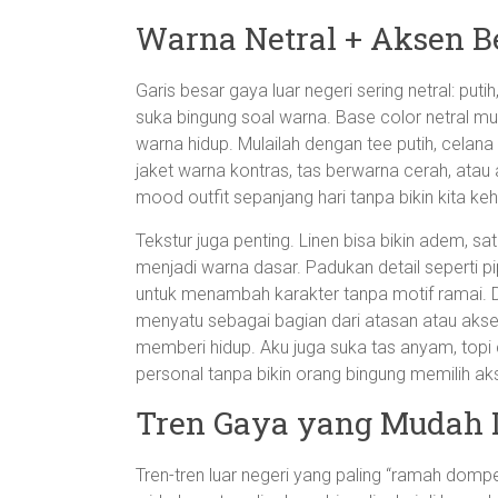
Warna Netral + Aksen B
Garis besar gaya luar negeri sering netral: put
suka bingung soal warna. Base color netral m
warna hidup. Mulailah dengan tee putih, celana 
jaket warna kontras, tas berwarna cerah, ata
mood outfit sepanjang hari tanpa bikin kita ke
Tekstur juga penting. Linen bisa bikin adem, sa
menjadi warna dasar. Padukan detail seperti p
untuk menambah karakter tanpa motif ramai. Dan
menyatu sebagai bagian dari atasan atau akseso
memberi hidup. Aku juga suka tas anyam, topi c
personal tanpa bikin orang bingung memilih ak
Tren Gaya yang Mudah D
Tren-tren luar negeri yang paling “ramah dompet