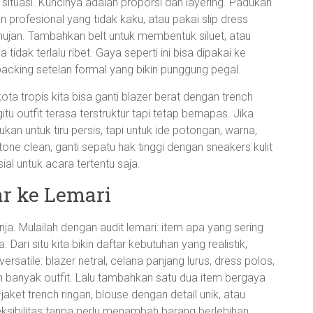
k situasi. Kuncinya adalah proporsi dan layering. Padukan
n profesional yang tidak kaku, atau pakai slip dress
 hujan. Tambahkan belt untuk membentuk siluet, atau
tidak terlalu ribet. Gaya seperti ini bisa dipakai ke
packing setelan formal yang bikin punggung pegal.
ota tropis kita bisa ganti blazer berat dengan trench
u outfit terasa terstruktur tapi tetap bernapas. Jika
kan untuk tiru persis, tapi untuk ide potongan, warna,
tone clean, ganti sepatu hak tinggi dengan sneakers kulit
l untuk acara tertentu saja.
ar ke Lemari
anja. Mulailah dengan audit lemari: item apa yang sering
Dari situ kita bikin daftar kebutuhan yang realistik,
rsatile: blazer netral, celana panjang lurus, dress polos,
n banyak outfit. Lalu tambahkan satu dua item bergaya
jaket trench ringan, blouse dengan detail unik, atau
leksibilitas tanpa perlu menambah barang berlebihan.