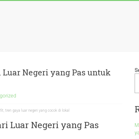
 Luar Negeri yang Pas untuk
S
gorized
t, tren gaya luar negeri yang cocok di lokal
ri Luar Negeri yang Pas
M
y