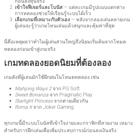
ก่อนลงทุนจริง
เข้าใจฟีเจอร์และโบนัส
— แต่ละเกมมีรูปแบบแตกต่าง
การทดลองช่วยให้เรียนรู้ระบบได้เร็ว
เลือกเกมที่เหมาะกับตัวเอง
— หลังจากลองเล่นหลายเกม
ผู้เล่นจะรู้ว่าเกมไหนเล่นแล้วสนุกและคุ้มค่าที่สุด
นี่คือเหตุผลว่าทำไมผู้เล่นส่วนใหญ่ถึงนิยมเริ่มต้นจากโหมด
ทดลองก่อนเข้าสู่เกมจริง
เกมทดลองยอดนิยมที่ต้องลอง
เกมดังที่ผู้เล่นมักใช้ฝึกฝนในโหมดทดลอง เช่น
Mahjong Ways 2
จาก PG Soft
Sweet Bonanza
จาก Pragmatic Play
Starlight Princess
จากค่ายเดียวกัน
Roma X
จาก Joker Gaming
ทุกเกมนี้มีระบบโบนัสที่เข้าใจง่ายและกราฟิกที่สวยงาม เหมาะ
สำหรับการฝึกเล่นเพื่อเพิ่มประสบการณ์ก่อนลงเงินจริง