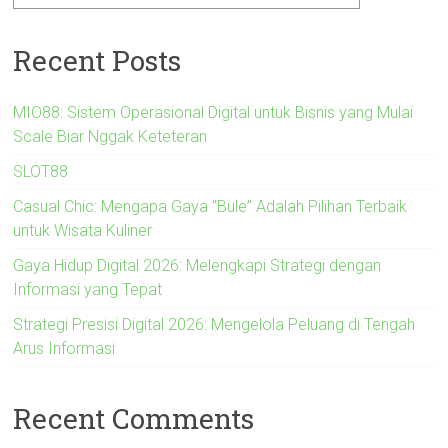
Recent Posts
MIO88: Sistem Operasional Digital untuk Bisnis yang Mulai
Scale Biar Nggak Keteteran
SLOT88
Casual Chic: Mengapa Gaya “Bule” Adalah Pilihan Terbaik
untuk Wisata Kuliner
Gaya Hidup Digital 2026: Melengkapi Strategi dengan
Informasi yang Tepat
Strategi Presisi Digital 2026: Mengelola Peluang di Tengah
Arus Informasi
Recent Comments